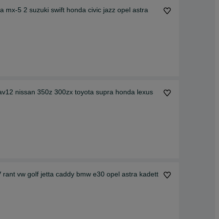
 mx-5 2 suzuki swift honda civic jazz opel astra
id av12 nissan 350z 300zx toyota supra honda lexus
V rant vw golf jetta caddy bmw e30 opel astra kadett