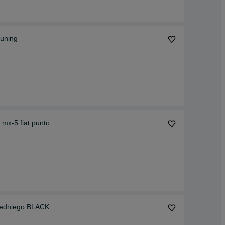
tuning
 mx-5 fiat punto
rzedniego BLACK