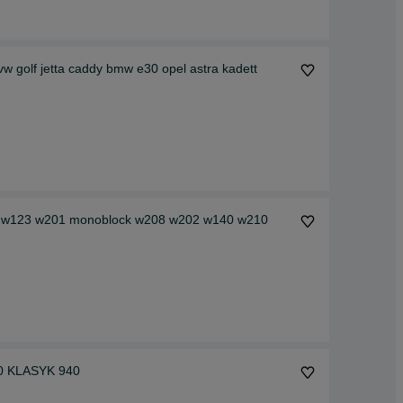
 vw golf jetta caddy bmw e30 opel astra kadett
enz w123 w201 monoblock w208 w202 w140 w210
0 KLASYK 940