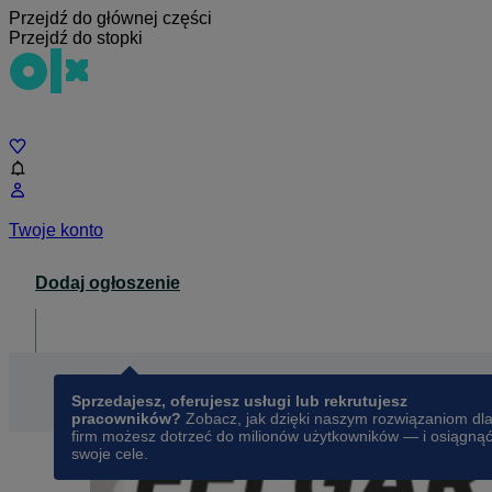
Przejdź do głównej części
Przejdź do stopki
Czat
Twoje konto
Dodaj ogłoszenie
Dla biznesu
opens in a new tab
Sprzedajesz, oferujesz usługi lub rekrutujesz
pracowników?
Zobacz, jak dzięki naszym rozwiązaniom dl
firm możesz dotrzeć do milionów użytkowników — i osiągną
swoje cele.