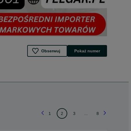
Obserwuj
Pokaż numer
1
2
3
...
8